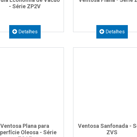
- Série ZP2V
Detalhes
Detalhes
Ventosa Plana para
Ventosa Sanfonada - S
perfície Oleosa - Série
ZVS