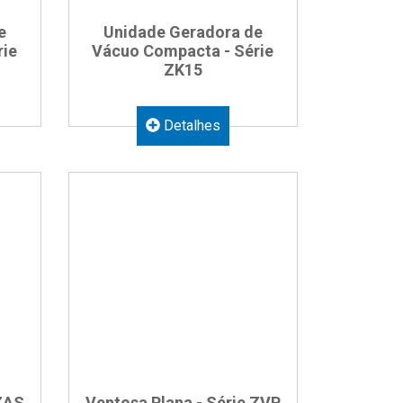
e
Unidade Geradora de
rie
Vácuo Compacta - Série
ZK15
Detalhes
 ZAS
Ventosa Plana - Série ZVP