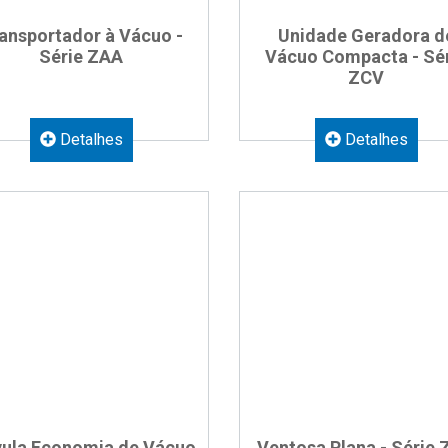
ansportador à Vácuo -
Unidade Geradora d
Série ZAA
Vácuo Compacta - Sé
ZCV
Detalhes
Detalhes
vula Economia de Vácuo
Ventosa Plana - Série