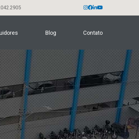
042.2905
buidores
Blog
Contato