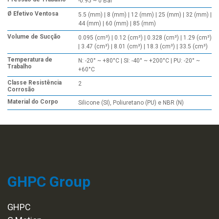
-0.95 ~ 0 Bar
Ø Efetivo Ventosa
5.5 (mm) | 8 (mm) | 12 (mm) | 25 (mm) | 32 (mm) |
44 (mm) | 60 (mm) | 85 (mm)
Volume de Sucção
0.095 (cm³) | 0.12 (cm³) | 0.328 (cm³) | 1.29 (cm³)
| 3.47 (cm³) | 8.01 (cm³) | 18.3 (cm³) | 33.5 (cm³)
Temperatura de
N: -20° ~ +80°C | SI: -40° ~ +200°C | PU: -20° ~
Trabalho
+60°C
Classe Resistência
2
Corrosão
Material do Corpo
Silicone (SI), Poliuretano (PU) e NBR (N)
GHPC Group
GHPC