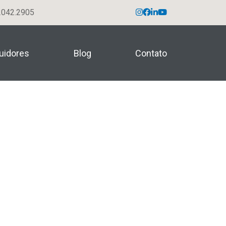
042.2905
buidores
Blog
Contato