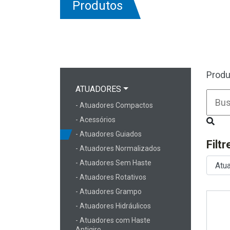
Produtos
Produ
ATUADORES
- Atuadores Compactos
- Acessórios
- Atuadores Guiados
Filt
- Atuadores Normalizados
- Atuadores Sem Haste
- Atuadores Rotativos
- Atuadores Grampo
- Atuadores Hidráulicos
- Atuadores com Haste
Antigiro