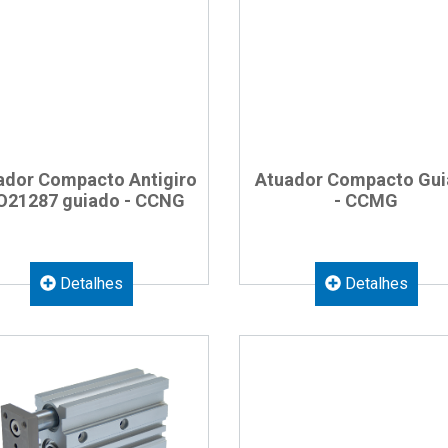
ador Compacto Antigiro
Atuador Compacto Gu
O21287 guiado - CCNG
- CCMG
Detalhes
Detalhes