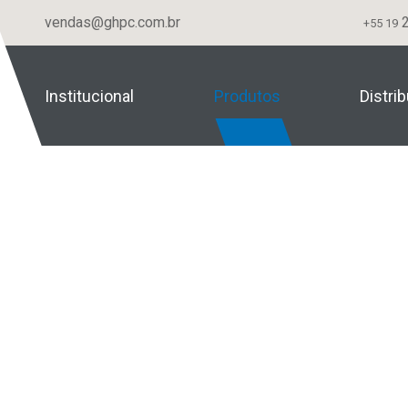
vendas@ghpc.com.br
2
+55 19
Institucional
Produtos
Distri