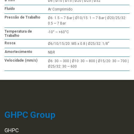
Ø mm
Ø6 | Ø10 | Ø15 | Ø20 | Ø25 | Ø32
Fluído
Ar Comprimido
Pressão de Trabalho
Ø6: 1.5 ~ 7 Bar | Ø10/15: 1 ~ 7 Bar | Ø20/25/32:
0.5 ~ 7 Bar
Temperatura de
-10° ~ +60°C
Trabalho
Rosca
Ø6/10/15/20: M5 x 0.8 | Ø25/32: 1/8"
Amortecimento
NBR
Velocidade (mm/s)
Ø6: 30 ~ 300 | Ø10: 30 ~ 800 | Ø15/20: 30 ~ 700 |
Ø25/32: 30 ~ 600
GHPC Group
GHPC