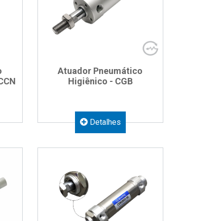
o
Atuador Pneumático
 CCN
Higiênico - CGB
Detalhes