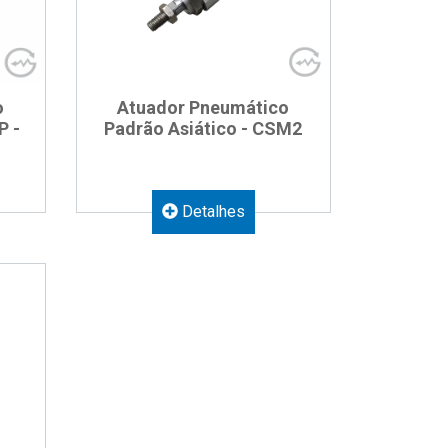
o
Atuador Pneumático
P -
Padrão Asiático - CSM2
Detalhes