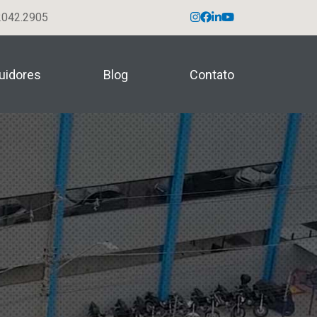
042.2905
buidores
Blog
Contato