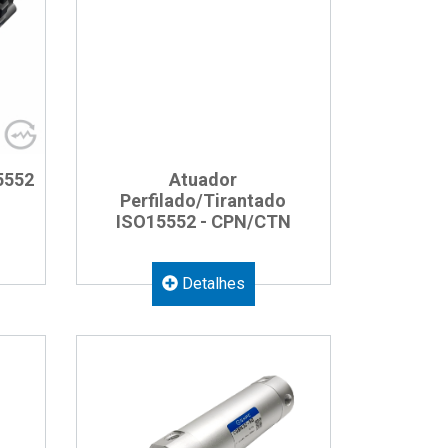
5552
Atuador
Perfilado/Tirantado
ISO15552 - CPN/CTN
Detalhes