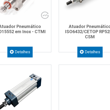
Atuador Pneumático
Atuador Pneumátic
O15552 em Inox - CTMI
ISO6432/CETOP RP52
CSM
Detalhes
Detalhes