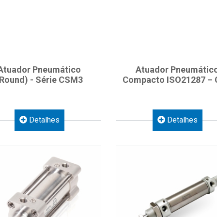
Atuador Pneumático
Atuador Pneumátic
(Round) - Série CSM3
Compacto ISO21287 –
Detalhes
Detalhes