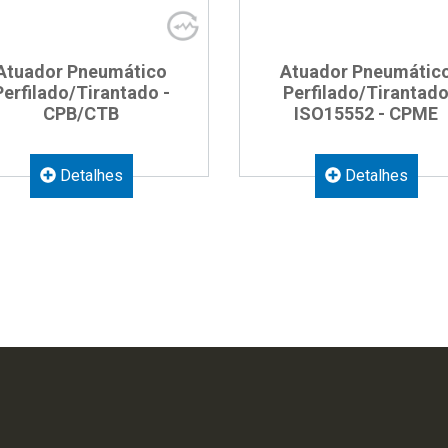
Atuador Pneumático
Atuador Pneumátic
Perfilado/Tirantado -
Perfilado/Tirantad
CPB/CTB
ISO15552 - CPME
Detalhes
Detalhes