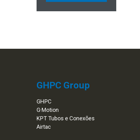
GHPC Group
GHPC
G·Motion
KPT Tubos e Conexões
Airtac