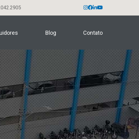
042.2905
buidores
Blog
Contato