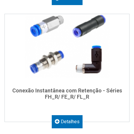
Conexão Instantânea com Retenção - Séries
FH_R/ FE_R/ FL_R
Detalhes