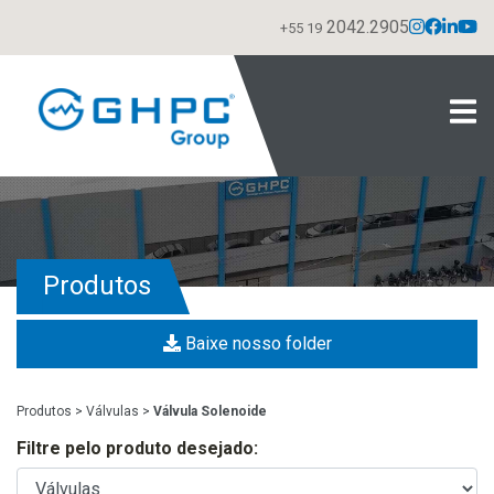
2042.2905
+55 19
Produtos
Baixe nosso folder
Produtos
>
Válvulas
>
Válvula Solenoide
Filtre pelo produto desejado: