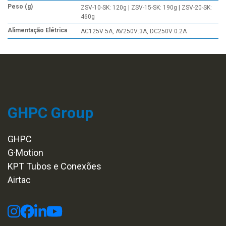
Peso (g)
ZSV-10-SK: 120g | ZSV-15-SK: 190g | ZSV-20-SK:
460g
Alimentação Elétrica
AC125V:5A, AV250V:3A, DC250V:0.2A
GHPC Group
GHPC
G·Motion
KPT Tubos e Conexões
Airtac