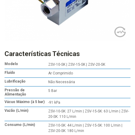
Características Técnicas
Modelo
ZSV-10-SK | ZSV-15-SK | ZSV-20-SK
Fluído
Ar Comprimido
Lubrificação
Não Necessária
Pressão de
5 Bar
Alimentação
Vácuo Máximo (à 5 bar)
-91 kPa
Vazão (L/min)
ZSV-10-SK: 27 L/min | ZSV-15-SK: 63 L/min | ZSV-
20-SK: 110 L/min
Consumo (L/min)
ZSV-10-SK: 44 L/min | ZSV-15-SK: 100 L/min |
ZSV-20-SK: 180 L/min