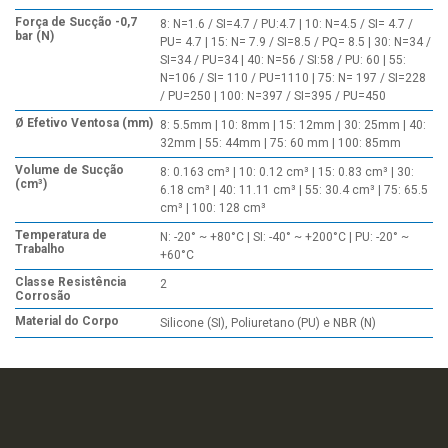
Força de Sucção -0,7
8: N=1.6 / SI=4.7 / PU:4.7 | 10: N=4.5 / SI= 4.7 /
bar (N)
PU= 4.7 | 15: N= 7.9 / SI=8.5 / PQ= 8.5 | 30: N=34 /
SI=34 / PU=34 | 40: N=56 / SI:58 / PU: 60 | 55:
N=106 / SI= 110 / PU=1110 | 75: N= 197 / SI=228
/ PU=250 | 100: N=397 / SI=395 / PU=450
Ø Efetivo Ventosa (mm)
8: 5.5mm | 10: 8mm | 15: 12mm | 30: 25mm | 40:
32mm | 55: 44mm | 75: 60 mm | 100: 85mm
Volume de Sucção
8: 0.163 cm³ | 10: 0.12 cm³ | 15: 0.83 cm³ | 30:
(cm³)
6.18 cm³ | 40: 11.11 cm³ | 55: 30.4 cm³ | 75: 65.5
cm³ | 100: 128 cm³
Temperatura de
N: -20° ~ +80°C | SI: -40° ~ +200°C | PU: -20° ~
Trabalho
+60°C
Classe Resistência
2
Corrosão
Material do Corpo
Silicone (SI), Poliuretano (PU) e NBR (N)