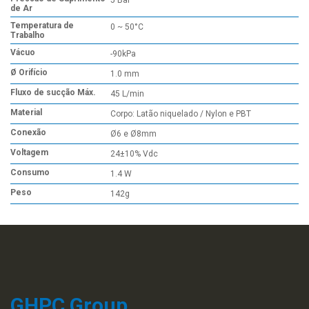
5 Bar
de Ar
Temperatura de
0 ~ 50°C
Trabalho
Vácuo
-90kPa
Ø Orifício
1.0 mm
Fluxo de sucção Máx.
45 L/min
Material
Corpo: Latão niquelado / Nylon e PBT
Conexão
Ø6 e Ø8mm
Voltagem
24±10% Vdc
Consumo
1.4 W
Peso
142g
GHPC Group