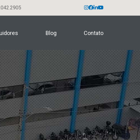
042.2905
buidores
Blog
Contato