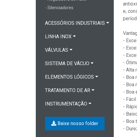
antiox
- Silenciadores
e, con
períod
ACESSÓRIOS INDUSTRIAIS
Vanta
LINHA INOX
- Exce
- Exce
VÁLVULAS
- Exce
- Ótim
SISTEMA DE VÁCUO
- Alta
ELEMENTOS LÓGICOS
- Boa 
- Boa 
TRATAMENTO DE AR
- Boa 
- Fáci
INSTRUMENTAÇÃO
- Rápi
- Bai
- Boa 
Baixe nosso folder
- Dure