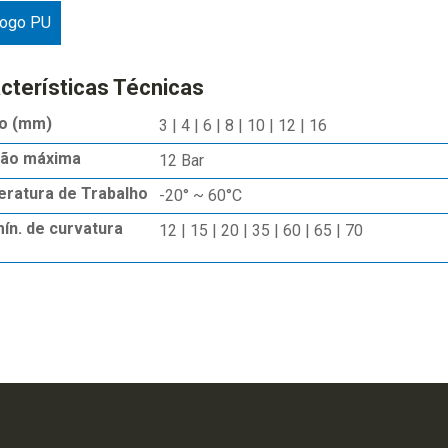
logo PU
cterísticas Técnicas
o (mm)
3 | 4 | 6 | 8 | 10 | 12 | 16
ão máxima
12 Bar
ratura de Trabalho
-20° ~ 60°C
mín. de curvatura
12 | 15 | 20 | 35 | 60 | 65 | 70