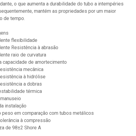
idante, o que aumenta a durabilidade do tubo a intempéries
sequentemente, mantém as propriedades por um maior
o de tempo.
gens
lente flexibilidade
lente Resistência à abrasão
lente raio de curvatura
a capacidade de amortecimento
 resistência mecânica
resistência à hidrólise
resistência a dobras
estabilidade térmica
l manuseio
da instalação
xo peso em comparação com tubos metálicos
tolerância à compressão
za de 98±2 Shore A