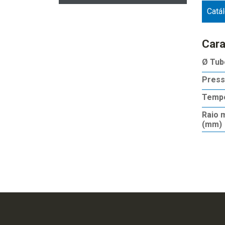
Catá
Cara
Ø Tub
Press
Tempe
Raio 
(mm)