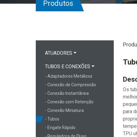
Produtos
Produ
ATUADORES
Tubo
TUBOS E CONEXÕES
- Adaptadores Metálicos
Desc
- Conexão de Compressão
Os tub
- Conexão Instantânea
melhor
- Conexão com Retenção
pequen
- Conexão Miniatura
para 
propri
- Tubos
temper
- Engate Rápido
TPU ut
- Reguladora de Fluxo