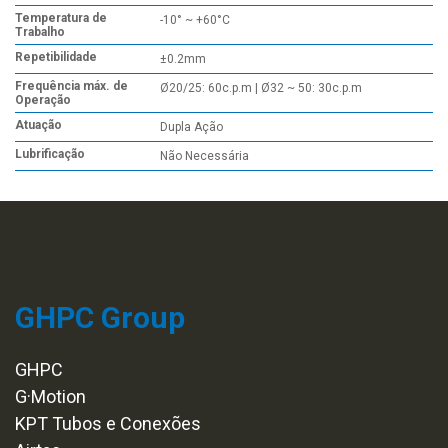
Temperatura de
-10° ~ +60°C
Trabalho
Repetibilidade
±0.2mm
Frequência máx. de
Ø20/25: 60c.p.m | Ø32 ~ 50: 30c.p.m
Operação
Atuação
Dupla Ação
Lubrificação
Não Necessária
GHPC Group
GHPC
G·Motion
KPT Tubos e Conexões