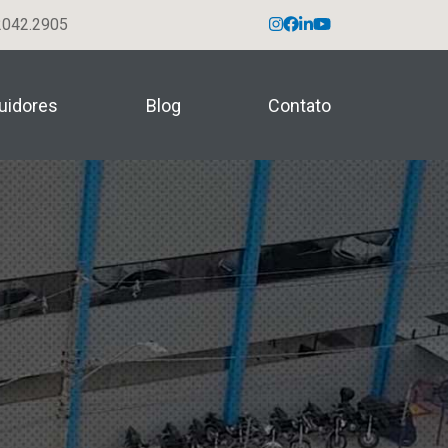
042.2905
buidores
Blog
Contato