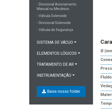
- Direcional Acionamento
Manual ou Mecânico
- Válvula Solenoide
- Direcional Solenoide
- Válvula de Segurança
Cara
SISTEMA DE VÁCUO
Ø (m
ELEMENTOS LÓGICOS
Conex
TRATAMENTO DE AR
Press
INSTRUMENTAÇÃO
Fluído
Veda
Baixe nosso folder
Mater
Tempe