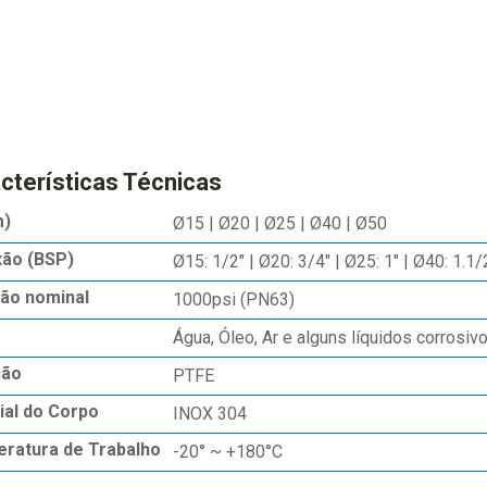
cterísticas Técnicas
m)
Ø15 | Ø20 | Ø25 | Ø40 | Ø50
ão (BSP)
Ø15: 1/2" | Ø20: 3/4" | Ø25: 1" | Ø40: 1.1/
ão nominal
1000psi (PN63)
Água, Óleo, Ar e alguns líquidos corrosiv
ção
PTFE
ial do Corpo
INOX 304
ratura de Trabalho
-20° ~ +180°C