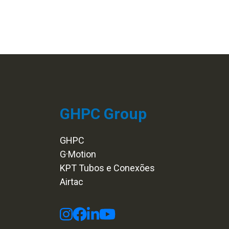
GHPC Group
GHPC
G·Motion
KPT Tubos e Conexões
Airtac