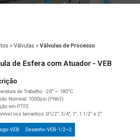
tos
>
Válvulas
>
Válvulas de Processo
vula de Esfera com Atuador - VEB
rição
eratura de Trabalho: -20° ~ 180°C
são Nominal: 1000psi (PN63)
ação em PTFE
onível nos tamanhos: Ø1/2", 3/4", 1", 1.1/2" e 2"
logo-VEB
Desenho-VEB-1/2~2