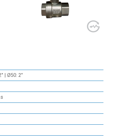
2" | Ø50: 2"
os