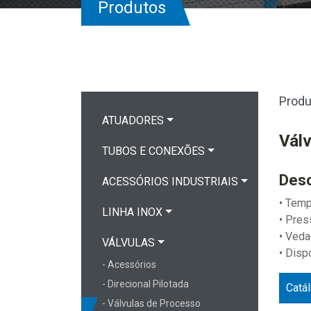
Produtos
Produ
ATUADORES
Vál
TUBOS E CONEXÕES
Desc
ACESSÓRIOS INDUSTRIAIS
• Temp
LINHA INOX
• Pres
• Ved
VÁLVULAS
• Disp
- Acessórios
- Direcional Pilotada
Catá
- Válvulas de Processo