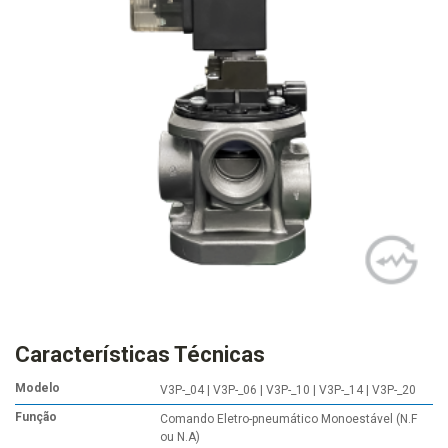
Características Técnicas
Modelo
V3P-_04 | V3P-_06 | V3P-_10 | V3P-_14 | V3P-_20
Função
Comando Eletro-pneumático Monoestável (N.F
ou N.A)