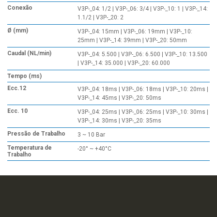
Conexão
V3P-_04: 1/2 | V3P-_06: 3/4 | V3P-_10: 1 | V3P-_14:
1.1/2 | V3P-_20: 2
Ø (mm)
V3P-_04: 15mm | V3P-_06: 19mm | V3P-_10:
25mm | V3P-_14: 39mm | V3P-_20: 50mm
Caudal (NL/min)
V3P-_04: 5.500 | V3P-_06: 6.500 | V3P-_10: 13.500
| V3P-_14: 35.000 | V3P-_20: 60.000
Tempo (ms)
Ecc.12
V3P-_04: 18ms | V3P-_06: 18ms | V3P-_10: 20ms |
V3P-_14: 45ms | V3P-_20: 50ms
Ecc. 10
V3P-_04: 25ms | V3P-_06: 25ms | V3P-_10: 30ms |
V3P-_14: 30ms | V3P-_20: 35ms
Pressão de Trabalho
3 ~ 10 Bar
Temperatura de
-20° ~ +40°C
Trabalho