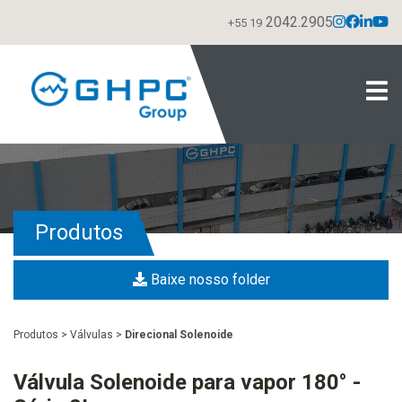
2042.2905
+55 19
Produtos
Baixe nosso folder
Produtos
>
Válvulas
>
Direcional Solenoide
Válvula Solenoide para vapor 180° -