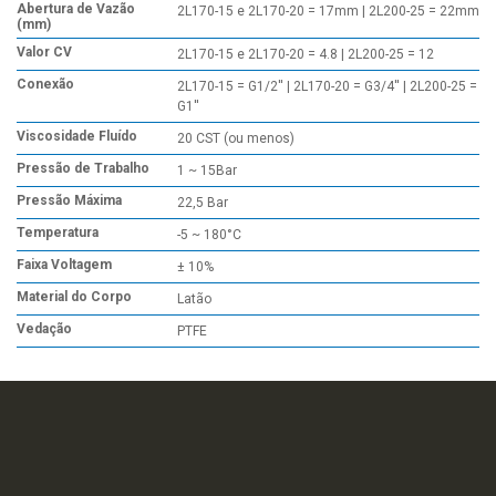
Abertura de Vazão
2L170-15 e 2L170-20 = 17mm | 2L200-25 = 22mm
(mm)
Valor CV
2L170-15 e 2L170-20 = 4.8 | 2L200-25 = 12
Conexão
2L170-15 = G1/2'' | 2L170-20 = G3/4'' | 2L200-25 =
G1''
Viscosidade Fluído
20 CST (ou menos)
Pressão de Trabalho
1 ~ 15Bar
Pressão Máxima
22,5 Bar
Temperatura
-5 ~ 180°C
Faixa Voltagem
± 10%
Material do Corpo
Latão
Vedação
PTFE