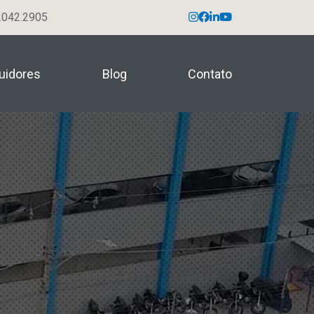
042.2905
buidores
Blog
Contato