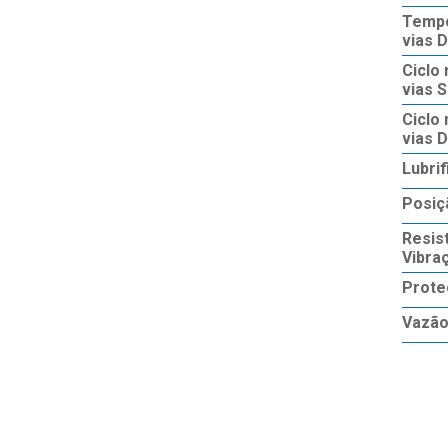
Tempo
vias D
Ciclo 
vias S
Ciclo 
vias D
Lubri
Posiç
Resis
Vibra
Prote
Vazã