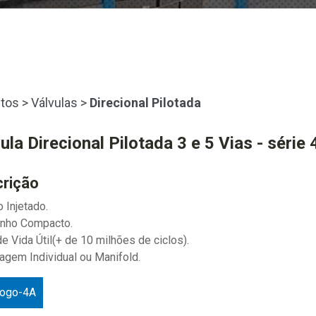
tos
>
Válvulas
>
Direcional Pilotada
ula Direcional Pilotada 3 e 5 Vias - série 
rição
o Injetado.
anho Compacto.
de Vida Útil(+ de 10 milhões de ciclos).
agem Individual ou Manifold.
logo-4A