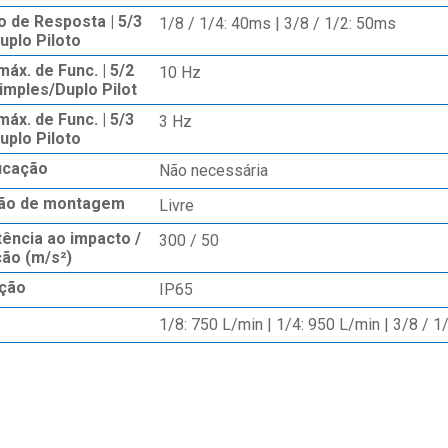
 de Resposta | 5/3
1/8 / 1/4: 40ms | 3/8 / 1/2: 50ms
uplo Piloto
máx. de Func. | 5/2
10 Hz
imples/Duplo Pilot
máx. de Func. | 5/3
3 Hz
uplo Piloto
ficação
Não necessária
ão de montagem
Livre
tência ao impacto /
300 / 50
ção (m/s²)
ção
IP65
o
1/8: 750 L/min | 1/4: 950 L/min | 3/8 / 1