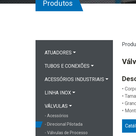
Produtos
Produ
ATUADORES
Válv
TUBOS E CONEXÕES
Desc
ACESSÓRIOS INDUSTRIAIS
• Corp
LINHA INOX
• Tam
• Gran
VÁLVULAS
• Mont
- Acessórios
- Direcional Pilotada
Catá
- Válvulas de Processo