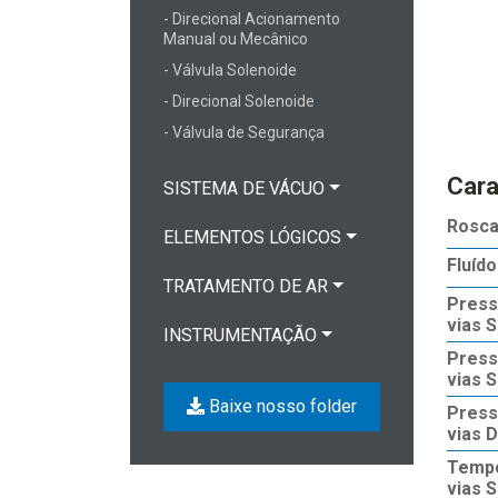
- Direcional Acionamento
Manual ou Mecânico
- Válvula Solenoide
- Direcional Solenoide
- Válvula de Segurança
Cara
SISTEMA DE VÁCUO
Rosc
ELEMENTOS LÓGICOS
Fluído
TRATAMENTO DE AR
Press
vias S
INSTRUMENTAÇÃO
Press
vias S
Baixe nosso folder
Press
vias D
Tempo
vias 