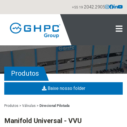
2042.2905
+55 19
Produtos
Baixe nosso folder
Produtos
>
Válvulas
>
Direcional Pilotada
Manifold Universal - VVU