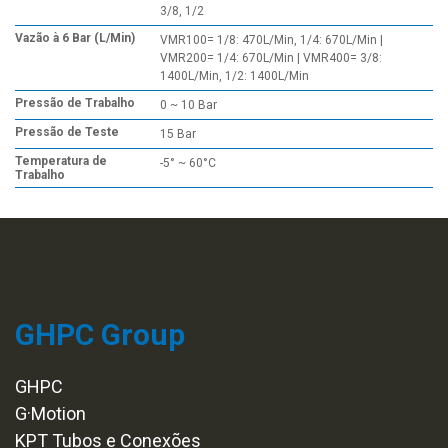
3/8, 1/2
Vazão à 6 Bar (L/Min)
VMR100= 1/8: 470L/Min, 1/4: 670L/Min |
VMR200= 1/4: 670L/Min | VMR400= 3/8:
1400L/Min, 1/2: 1400L/Min
Pressão de Trabalho
0 ~ 10 Bar
Pressão de Teste
15 Bar
Temperatura de
-5° ~ 60°C
Trabalho
GHPC Group
GHPC
G·Motion
KPT Tubos e Conexões