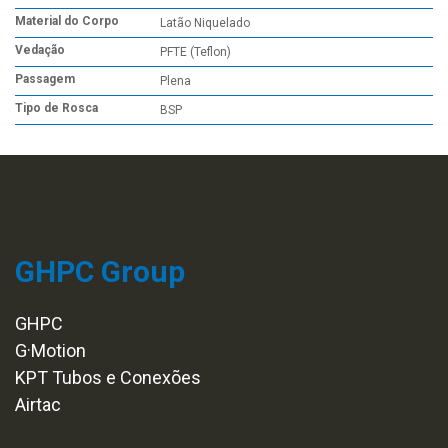
Material do Corpo
Latão Niquelado
Vedação
PFTE (Teflon)
Passagem
Plena
Tipo de Rosca
BSP
GHPC Group
GHPC
G·Motion
KPT Tubos e Conexões
Airtac