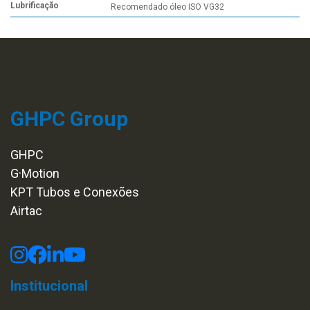
Lubrificação
Recomendado óleo ISO VG32
GHPC Group
GHPC
G·Motion
KPT Tubos e Conexões
Airtac
Institucional