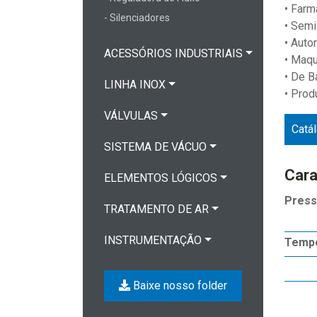
• Farm
- Silenciadores
• Semi
• Auto
ACESSÓRIOS INDUSTRIAIS
• Maqu
• De B
LINHA INOX
• Prod
VÁLVULAS
Catá
SISTEMA DE VÁCUO
Cara
ELEMENTOS LÓGICOS
Press
TRATAMENTO DE AR
INSTRUMENTAÇÃO
Tempe
Baixe nosso folder