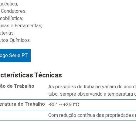
acêutica;
 Condutores;
mobilística;
inas e Ferramentas;
aterias;
utos Químicos;
logo Série PT
cterísticas Técnicas
ão de Trabalho
As pressões de trabalho variam de acor
tubo, sempre observando a temperatura de
ratura de Trabalho
-80° ~ +260°C
Com redução contínua das propriedades 