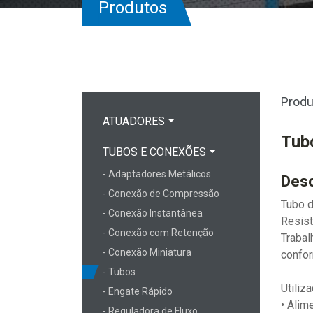
Produtos
Produ
ATUADORES
Tubo
TUBOS E CONEXÕES
- Adaptadores Metálicos
Desc
- Conexão de Compressão
Tubo d
- Conexão Instantânea
Resist
- Conexão com Retenção
Trabal
- Conexão Miniatura
confo
- Tubos
Utiliza
- Engate Rápido
• Alime
- Reguladora de Fluxo