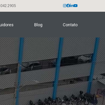
042.2905
buidores
Blog
Contato