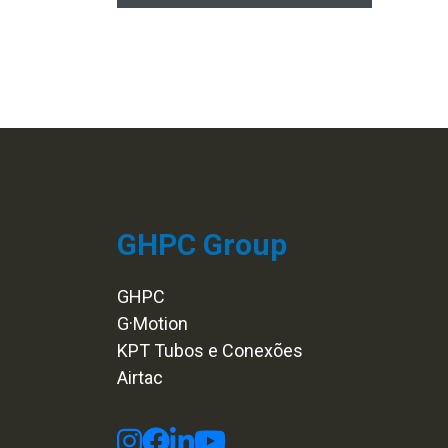
GHPC Group
GHPC
G·Motion
KPT Tubos e Conexões
Airtac