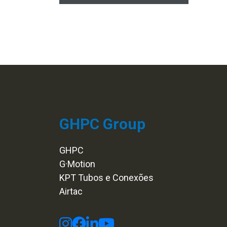
GHPC Group
GHPC
G·Motion
KPT Tubos e Conexões
Airtac