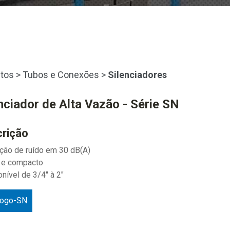
tos
>
Tubos e Conexões
>
Silenciadores
nciador de Alta Vazão - Série SN
rição
ção de ruído em 30 dB(A)
 e compacto
onível de 3/4" à 2"
logo-SN