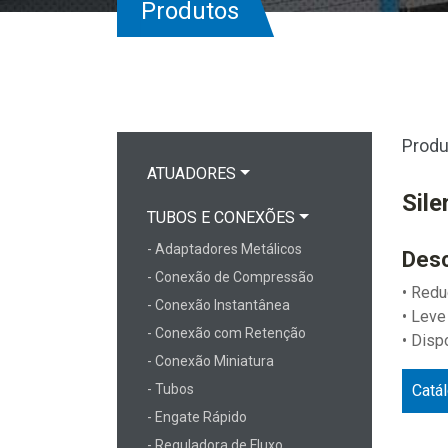
Produtos
Produ
ATUADORES
Sile
TUBOS E CONEXÕES
- Adaptadores Metálicos
Desc
- Conexão de Compressão
• Redu
- Conexão Instantânea
• Leve
- Conexão com Retenção
• Disp
- Conexão Miniatura
- Tubos
Catá
- Engate Rápido
- Reguladora de Fluxo