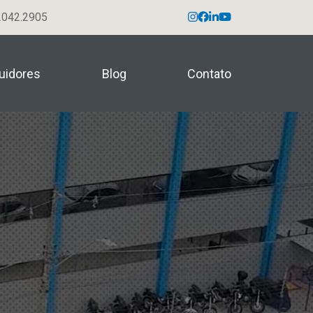
042.2905
buidores
Blog
Contato