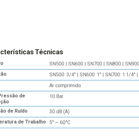
cterísticas Técnicas
lo
SN500 | SN600 | SN700 | SN800 | SN90
xão
SN500: 3/4'' | SN600: 1'' | SN700: 1.1/4'' |
Ar comprimido
Pressão de
10 Bar
ação
ão de Ruído
30 dB (A)
ratura de Trabalho
5° ~ 60°C