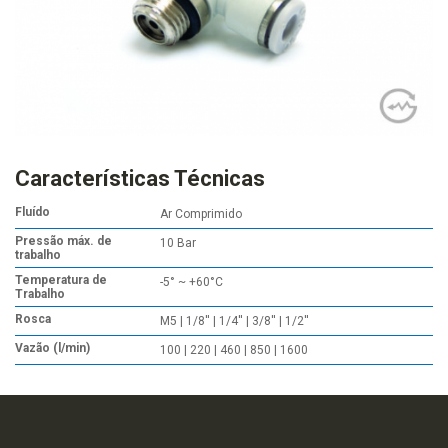
Características Técnicas
Fluído
Ar Comprimido
Pressão máx. de
10 Bar
trabalho
Temperatura de
-5° ~ +60°C
Trabalho
Rosca
M5 | 1/8'' | 1/4'' | 3/8'' | 1/2''
Vazão (l/min)
100 | 220 | 460 | 850 | 1600