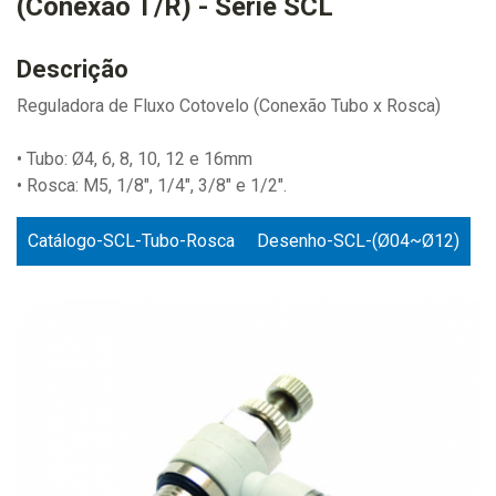
(Conexão T/R) - Série SCL
Descrição
Reguladora de Fluxo Cotovelo (Conexão Tubo x Rosca)
• Tubo: Ø4, 6, 8, 10, 12 e 16mm
• Rosca: M5, 1/8", 1/4", 3/8" e 1/2".
Catálogo-SCL-Tubo-Rosca
Desenho-SCL-(Ø04~Ø12)