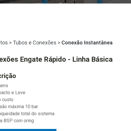
tos
>
Tubos e Conexões
>
Conexão Instantânea
exões Engate Rápido - Linha Básica
rição
gens
pacto e Leve
o custo
são máxima 10 bar
nqueidade total do sistema
ca BSP com oring