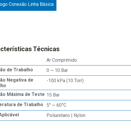
logo Conexão Linha Básica
cterísticas Técnicas
Ar Comprimido
ão de Trabalho
0 ~ 10 Bar
ão Negativa de
-100 kPa (10 Torr)
lho
ão Máxima de Teste
15 Bar
ratura de Trabalho
5° ~ 60°C
Aplicável
Poliuretano | Nylon