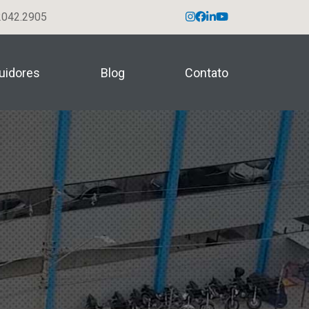
042.2905
buidores
Blog
Contato