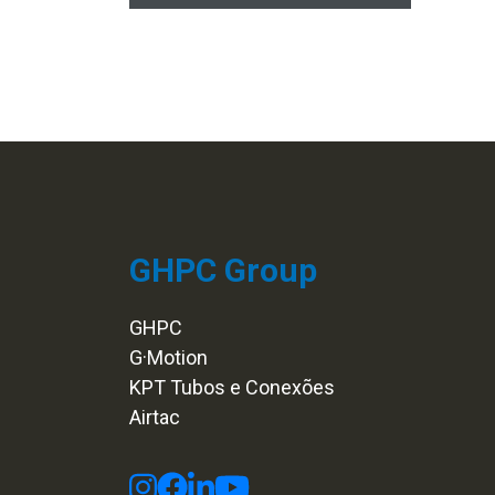
GHPC Group
GHPC
G·Motion
KPT Tubos e Conexões
Airtac