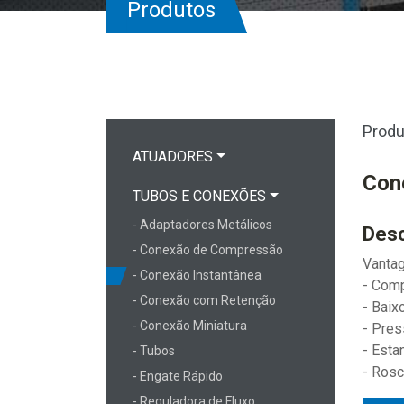
Produtos
Produ
ATUADORES
Con
TUBOS E CONEXÕES
- Adaptadores Metálicos
Desc
- Conexão de Compressão
Vanta
- Conexão Instantânea
- Com
- Conexão com Retenção
- Baix
- Conexão Miniatura
- Pres
- Esta
- Tubos
- Ros
- Engate Rápido
- Reguladora de Fluxo