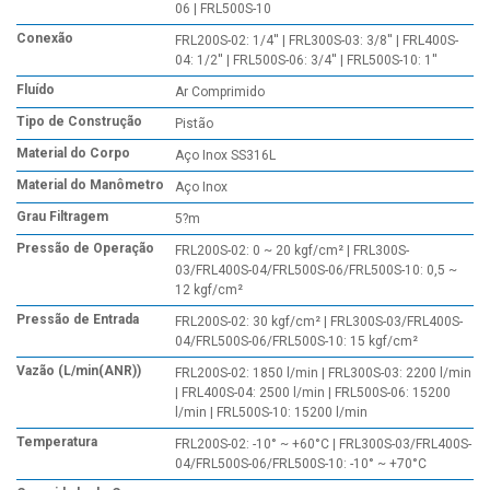
06 | FRL500S-10
Conexão
FRL200S-02: 1/4'' | FRL300S-03: 3/8'' | FRL400S-
04: 1/2'' | FRL500S-06: 3/4'' | FRL500S-10: 1''
Fluído
Ar Comprimido
Tipo de Construção
Pistão
Material do Corpo
Aço Inox SS316L
Material do Manômetro
Aço Inox
Grau Filtragem
5?m
Pressão de Operação
FRL200S-02: 0 ~ 20 kgf/cm² | FRL300S-
03/FRL400S-04/FRL500S-06/FRL500S-10: 0,5 ~
12 kgf/cm²
Pressão de Entrada
FRL200S-02: 30 kgf/cm² | FRL300S-03/FRL400S-
04/FRL500S-06/FRL500S-10: 15 kgf/cm²
Vazão (L/min(ANR))
FRL200S-02: 1850 l/min | FRL300S-03: 2200 l/min
| FRL400S-04: 2500 l/min | FRL500S-06: 15200
l/min | FRL500S-10: 15200 l/min
Temperatura
FRL200S-02: -10° ~ +60°C | FRL300S-03/FRL400S-
04/FRL500S-06/FRL500S-10: -10° ~ +70°C