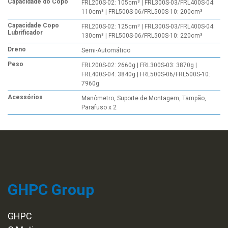
Capacidade do Copo
FRL200S-02: 105cm³ | FRL300S-03/FRL400S-04:
110cm³ | FRL500S-06/FRL500S-10: 200cm³
Capacidade Copo
FRL200S-02: 125cm³ | FRL300S-03/FRL400S-04:
Lubrificador
130cm³ | FRL500S-06/FRL500S-10: 220cm³
Dreno
Semi-Automático
Peso
FRL200S-02: 2660g | FRL300S-03: 3870g |
FRL400S-04: 3840g | FRL500S-06/FRL500S-10:
7960g
Acessórios
Manômetro, Suporte de Montagem, Tampão,
Parafuso x 2
GHPC Group
GHPC