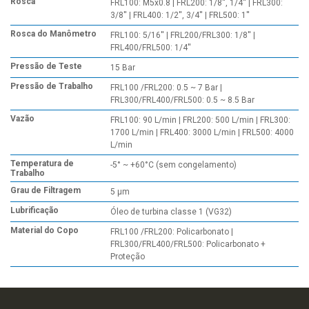
Rosca
FRL100: M5x0.8 | FRL200: 1/8'', 1/4'' | FRL300:
3/8'' | FRL400: 1/2'', 3/4'' | FRL500: 1''
Rosca do Manômetro
FRL100: 5/16'' | FRL200/FRL300: 1/8'' |
FRL400/FRL500: 1/4''
Pressão de Teste
15 Bar
Pressão de Trabalho
FRL100 /FRL200: 0.5 ~ 7 Bar |
FRL300/FRL400/FRL500: 0.5 ~ 8.5 Bar
Vazão
FRL100: 90 L/min | FRL200: 500 L/min | FRL300:
1700 L/min | FRL400: 3000 L/min | FRL500: 4000
L/min
Temperatura de
-5° ~ +60°C (sem congelamento)
Trabalho
Grau de Filtragem
5 µm
Lubrificação
Óleo de turbina classe 1 (VG32)
Material do Copo
FRL100 /FRL200: Policarbonato |
FRL300/FRL400/FRL500: Policarbonato +
Proteção