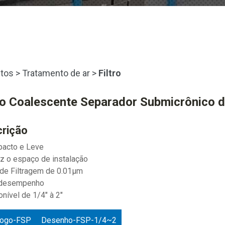
tos
>
Tratamento de ar
>
Filtro
ro Coalescente Separador Submicrônico d
rição
pacto e Leve
z o espaço de instalação
 de Filtragem de 0.01µm
o desempenho
onível de 1/4" à 2"
logo-FSP
Desenho-FSP-1/4~2