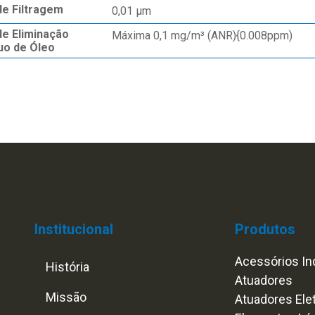
de Filtragem
0,01 µm
de Eliminação
Máxima 0,1 mg/m³ (ANR){0.008ppm)
uo de Óleo
Institucional
Produtos
Acessórios Ind
História
Atuadores
Missão
Atuadores Ele