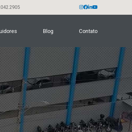
042.2905
buidores
Blog
Contato