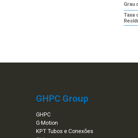
Grau 
Taxa 
Resíd
GHPC Group
GHPC
G·Motion
KPT Tubos e Conexões