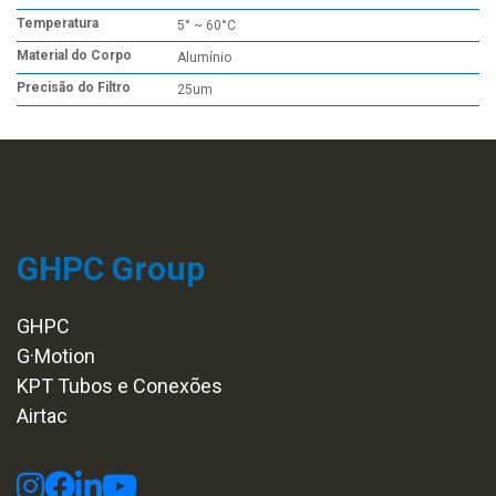
Temperatura
5° ~ 60°C
Material do Corpo
Alumínio
Precisão do Filtro
25um
GHPC Group
GHPC
G·Motion
KPT Tubos e Conexões
Airtac