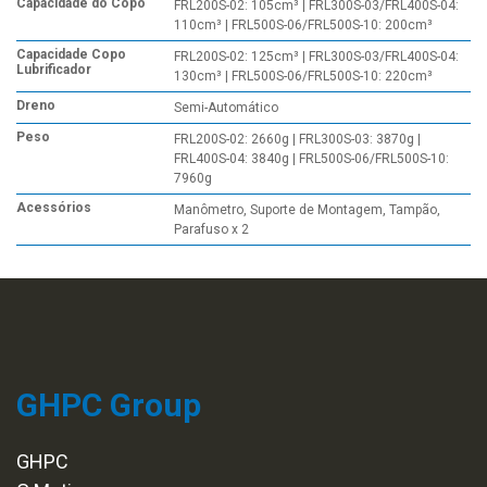
Capacidade do Copo
FRL200S-02: 105cm³ | FRL300S-03/FRL400S-04:
110cm³ | FRL500S-06/FRL500S-10: 200cm³
Capacidade Copo
FRL200S-02: 125cm³ | FRL300S-03/FRL400S-04:
Lubrificador
130cm³ | FRL500S-06/FRL500S-10: 220cm³
Dreno
Semi-Automático
Peso
FRL200S-02: 2660g | FRL300S-03: 3870g |
FRL400S-04: 3840g | FRL500S-06/FRL500S-10:
7960g
Acessórios
Manômetro, Suporte de Montagem, Tampão,
Parafuso x 2
GHPC Group
GHPC