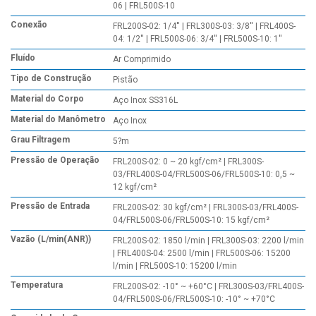
06 | FRL500S-10
Conexão
FRL200S-02: 1/4'' | FRL300S-03: 3/8'' | FRL400S-
04: 1/2'' | FRL500S-06: 3/4'' | FRL500S-10: 1''
Fluído
Ar Comprimido
Tipo de Construção
Pistão
Material do Corpo
Aço Inox SS316L
Material do Manômetro
Aço Inox
Grau Filtragem
5?m
Pressão de Operação
FRL200S-02: 0 ~ 20 kgf/cm² | FRL300S-
03/FRL400S-04/FRL500S-06/FRL500S-10: 0,5 ~
12 kgf/cm²
Pressão de Entrada
FRL200S-02: 30 kgf/cm² | FRL300S-03/FRL400S-
04/FRL500S-06/FRL500S-10: 15 kgf/cm²
Vazão (L/min(ANR))
FRL200S-02: 1850 l/min | FRL300S-03: 2200 l/min
| FRL400S-04: 2500 l/min | FRL500S-06: 15200
l/min | FRL500S-10: 15200 l/min
Temperatura
FRL200S-02: -10° ~ +60°C | FRL300S-03/FRL400S-
04/FRL500S-06/FRL500S-10: -10° ~ +70°C