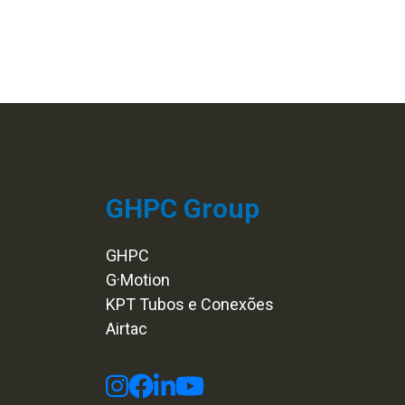
GHPC Group
GHPC
G·Motion
KPT Tubos e Conexões
Airtac