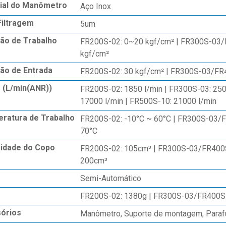
ial do Manômetro
Aço Inox
Filtragem
5um
ão de Trabalho
FR200S-02: 0~20 kgf/cm² | FR300S-03
kgf/cm²
ão de Entrada
FR200S-02: 30 kgf/cm² | FR300S-03/F
 (L/min(ANR))
FR200S-02: 1850 l/min | FR300S-03: 250
17000 l/min | FR500S-10: 21000 l/min
ratura de Trabalho
FR200S-02: -10°C ~ 60°C | FR300S-03
70°C
idade do Copo
FR200S-02: 105cm³ | FR300S-03/FR400
200cm³
o
Semi-Automático
FR200S-02: 1380g | FR300S-03/FR400S
órios
Manômetro, Suporte de montagem, Paraf