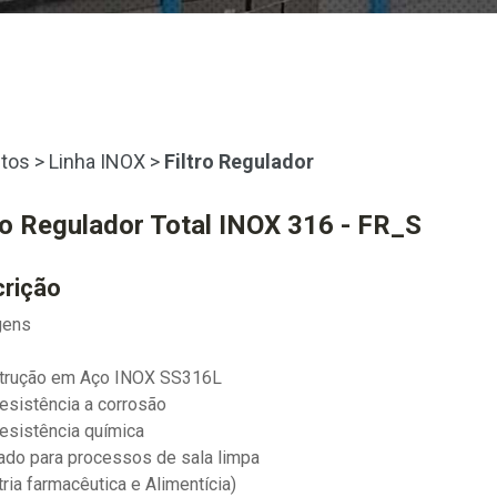
tos
>
Linha INOX
>
Filtro Regulador
ro Regulador Total INOX 316 - FR_S
rição
gens
strução em Aço INOX SS316L
 resistência a corrosão
 resistência química
cado para processos de sala limpa
tria farmacêutica e Alimentícia)