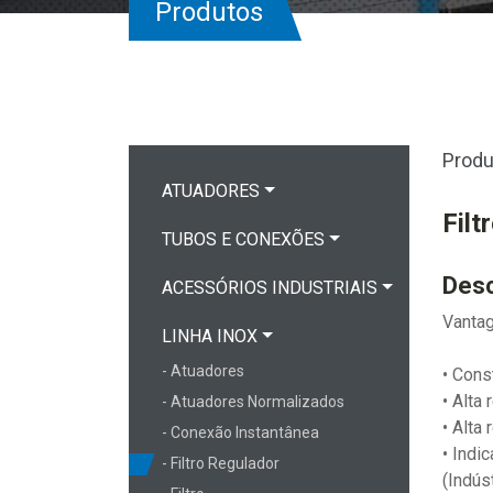
Produtos
Produ
ATUADORES
Filt
TUBOS E CONEXÕES
Desc
ACESSÓRIOS INDUSTRIAIS
Vanta
LINHA INOX
- Atuadores
• Con
• Alta
- Atuadores Normalizados
• Alta
- Conexão Instantânea
• Indi
- Filtro Regulador
(Indús