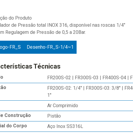
ção do Produto
lador de Pressão total INOX 316, disponível nas roscas 1/4"
om Regulagem de Pressão de 0,5 a 20Bar.
logo-FR_S
Desenho-FR_S-1/4~1
cterísticas Técnicas
lo
FR200S-02 | FR300S-03 | FR400S-04 | 
xão
FR200S-02: 1/4'' | FR300S-03: 3/8'' | FR4
1''
Ar Comprimido
de Construção
Pistão
ial do Corpo
Aço Inox SS316L