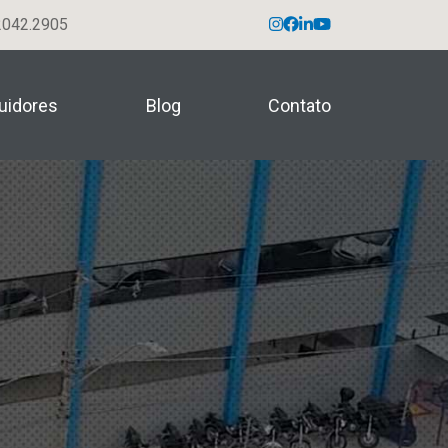
042.2905
buidores
Blog
Contato