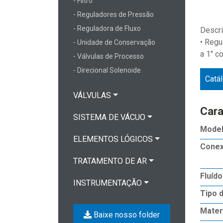
- Filtro
- Reguladores de Pressão
- Reguladora de Fluxo
Descri
• Regu
- Unidade de Conservação
a 1" c
- Válvulas de Processo
- Direcional Solenoide
Catá
VÁLVULAS
Cara
SISTEMA DE VÁCUO
Mode
ELEMENTOS LÓGICOS
Cone
TRATAMENTO DE AR
Fluído
INSTRUMENTAÇÃO
Tipo 
Mater
Baixe nosso folder