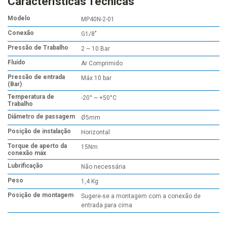
Características Técnicas
Modelo
MP40N-2-01
Conexão
G1/8"
Pressão de Trabalho
2 ~ 10 Bar
Fluído
Ar Comprimido
Pressão de entrada
Máx 10 bar
(Bar)
Temperatura de
-20° ~ +50°C
Trabalho
Diâmetro de passagem
Ø5mm
Posição de instalação
Horizontal
Torque de aperto da
15Nm
conexão máx
Lubrificação
Não necessária
Peso
1,4 Kg
Posição de montagem
Sugere-se a montagem com a conexão de
entrada para cima