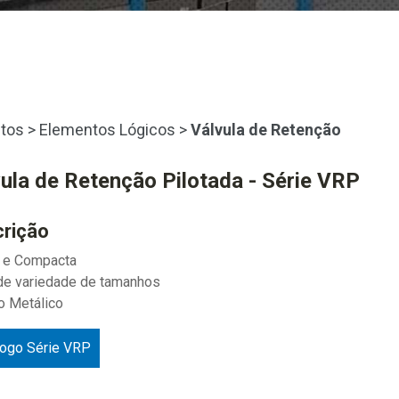
tos
>
Elementos Lógicos
>
Válvula de Retenção
ula de Retenção Pilotada - Série VRP
rição
e e Compacta
de variedade de tamanhos
o Metálico
logo Série VRP