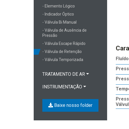
- Elemento Lógico
- Indicador Óptico
- Válvula Bi Manual
- Válvula de Ausência de
Pressão
- Válvula Escape Rápido
Cara
- Válvula de Retenção
Fluído
- Válvula Temporizada
Press
TRATAMENTO DE AR
Press
INSTRUMENTAÇÃO
Tempe
Press
Válvul
Baixe nosso folder