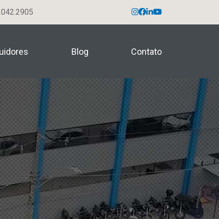
042.2905
buidores
Blog
Contato