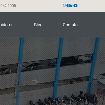
042.2905
buidores
Blog
Contato