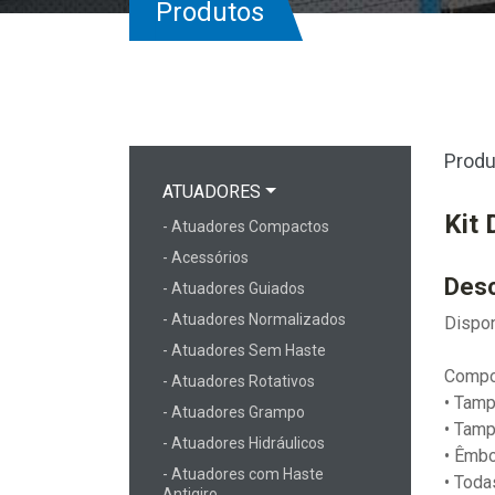
Produtos
Produ
ATUADORES
Kit
- Atuadores Compactos
- Acessórios
Desc
- Atuadores Guiados
- Atuadores Normalizados
Dispon
- Atuadores Sem Haste
Compo
- Atuadores Rotativos
• Tamp
- Atuadores Grampo
• Tamp
- Atuadores Hidráulicos
• Êmb
- Atuadores com Haste
• Toda
Antigiro