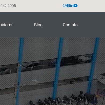
042.2905
buidores
Blog
Contato