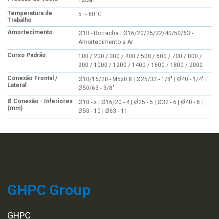
12Bar
Temperatura de
5 ~ 60°C
Trabalho
Amortecimento
Ø10 - Borracha | Ø16/20/25/32/40/50/63 -
Amortecimento a Ar
Curso Padrão
100 / 200 / 300 / 400 / 500 / 600 / 700 / 800 /
900 / 1000 / 1200 / 1400 / 1600 / 1800 / 2000
Conexão Frontal /
Ø10/16/20 - M5x0.8 | Ø25/32 - 1/8" | Ø40 - 1/4" |
Lateral
Ø50/63 - 3/8"
Ø Conexão - Inferiores
Ø10 - x | Ø16/20 - 4 | Ø25 - 5 | Ø32 - 6 | Ø40 - 8 |
(mm)
Ø50 - 10 | Ø63 - 11
GHPC Group
GHPC