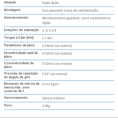
Atuação
Dupla Ação
Montagem
Furo passante e luva de centralização
Amortecimento
Amortecimento ajustável, curva característica
rígida
Estações de indexação
2, 4, 6 e 8
Torque à 6 bar [Nm]
2.1 Nm
Paralelismo da placa
0.04mm (ou menos)
Excentricidade axial da
0.02mm (ou menos)
placa
Concentricidade da
0.02mm (ou menos)
placa
Precisão de repetição
0.03° (ou menos)
do ângulo de giro
Momento de inércia de
0.016 kgm²
massa máx. sem
controle de f
Sensoriamento
Sensor Indutivo
Peso
2.0kg