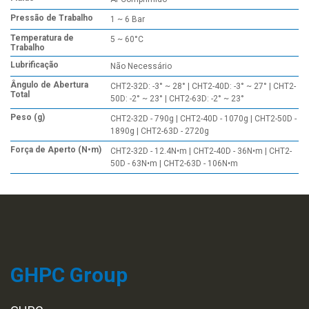
Pressão de Trabalho
1 ~ 6 Bar
Temperatura de
5 ~ 60°C
Trabalho
Lubrificação
Não Necessário
Ângulo de Abertura
CHT2-32D: -3° ~ 28° | CHT2-40D: -3° ~ 27° | CHT2-
Total
50D: -2° ~ 23° | CHT2-63D: -2° ~ 23°
Peso (g)
CHT2-32D - 790g | CHT2-40D - 1070g | CHT2-50D -
1890g | CHT2-63D - 2720g
Força de Aperto (N•m)
CHT2-32D - 12.4N•m | CHT2-40D - 36N•m | CHT2-
50D - 63N•m | CHT2-63D - 106N•m
GHPC Group