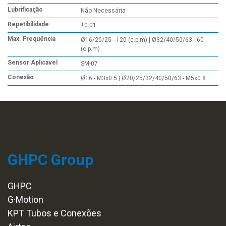
Lubrificação
Não Necessária
Repetibilidade
±0.01
Max. Frequência
Ø16/20/25 - 120 (c.p.m) | Ø32/40/50/63 - 60
(c.p.m)
Sensor Aplicável
SM-07
Conexão
Ø16 - M3x0.5 | Ø20/25/32/40/50/63 - M5x0.8
GHPC Group
GHPC
G·Motion
KPT Tubos e Conexões