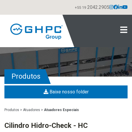
2042.2905
+55 19
Produtos
Baixe nosso folder
Produtos
>
Atuadores
>
Atuadores Especiais
Cilindro Hidro-Check - HC