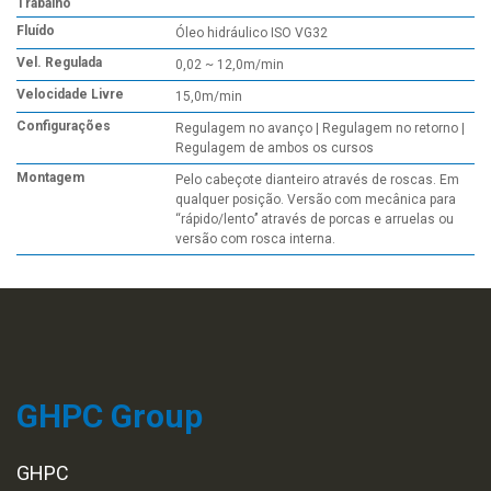
Trabalho
Fluído
Óleo hidráulico ISO VG32
Vel. Regulada
0,02 ~ 12,0m/min
Velocidade Livre
15,0m/min
Configurações
Regulagem no avanço | Regulagem no retorno |
Regulagem de ambos os cursos
Montagem
Pelo cabeçote dianteiro através de roscas. Em
qualquer posição. Versão com mecânica para
‘‘rápido/lento’’ através de porcas e arruelas ou
versão com rosca interna.
GHPC Group
GHPC