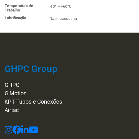
Temperatura de
-10° ~ +60°C
Trabalho
Lubrificação
Não necessária
GHPC Group
GHPC
G·Motion
KPT Tubos e Conexões
Airtac