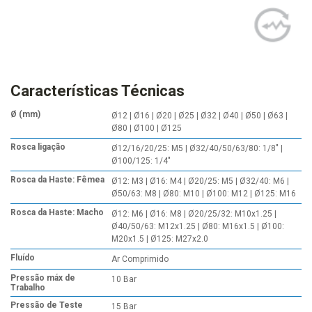
Características Técnicas
Ø (mm)
Ø12 | Ø16 | Ø20 | Ø25 | Ø32 | Ø40 | Ø50 | Ø63 |
Ø80 | Ø100 | Ø125
Rosca ligação
Ø12/16/20/25: M5 | Ø32/40/50/63/80: 1/8" |
Ø100/125: 1/4"
Rosca da Haste: Fêmea
Ø12: M3 | Ø16: M4 | Ø20/25: M5 | Ø32/40: M6 |
Ø50/63: M8 | Ø80: M10 | Ø100: M12 | Ø125: M16
Rosca da Haste: Macho
Ø12: M6 | Ø16: M8 | Ø20/25/32: M10x1.25 |
Ø40/50/63: M12x1.25 | Ø80: M16x1.5 | Ø100:
M20x1.5 | Ø125: M27x2.0
Fluído
Ar Comprimido
Pressão máx de
10 Bar
Trabalho
Pressão de Teste
15 Bar