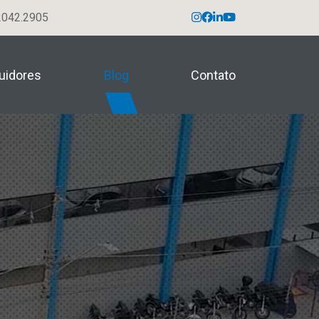
042.2905
buidores
Blog
Contato