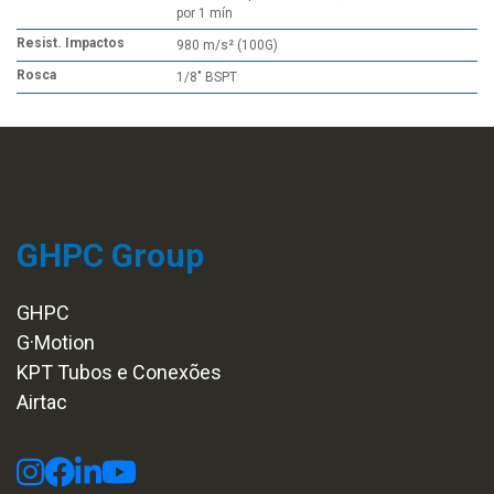
por 1 mín
Resist. Impactos
980 m/s² (100G)
Rosca
1/8" BSPT
GHPC Group
GHPC
G·Motion
KPT Tubos e Conexões
Airtac