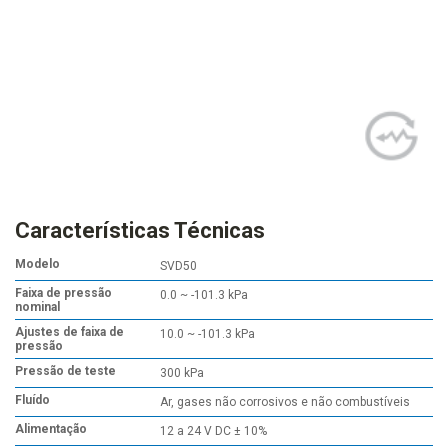
Características Técnicas
Modelo
SVD50
Faixa de pressão
0.0 ~ -101.3 kPa
nominal
Ajustes de faixa de
10.0 ~ -101.3 kPa
pressão
Pressão de teste
300 kPa
Fluído
Ar, gases não corrosivos e não combustíveis
Alimentação
12 a 24 V DC ± 10%