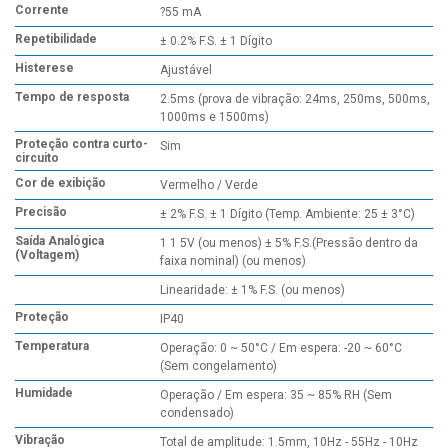
Corrente
?55 mA
Repetibilidade
± 0.2% F.S. ± 1 Dígito
Histerese
Ajustável
Tempo de resposta
2.5ms (prova de vibração: 24ms, 250ms, 500ms,
1000ms e 1500ms)
Proteção contra curto-
Sim
circuito
Cor de exibição
Vermelho / Verde
Precisão
± 2% F.S. ± 1 Dígito (Temp. Ambiente: 25 ± 3°C)
Saída Analógica
1 1 5V (ou menos) ± 5% F.S.(Pressão dentro da
(Voltagem)
faixa nominal) (ou menos)
Linearidade: ± 1% F.S. (ou menos)
Proteção
IP40
Temperatura
Operação: 0 ~ 50°C / Em espera: -20 ~ 60°C
(Sem congelamento)
Humidade
Operação / Em espera: 35 ~ 85% RH (Sem
condensado)
Vibração
Total de amplitude: 1.5mm, 10Hz - 55Hz - 10Hz