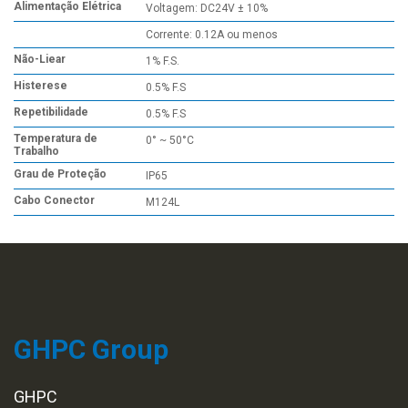
Alimentação Elétrica
Voltagem: DC24V ± 10%
Corrente: 0.12A ou menos
Não-Liear
1% F.S.
Histerese
0.5% F.S
Repetibilidade
0.5% F.S
Temperatura de
0° ~ 50°C
Trabalho
Grau de Proteção
IP65
Cabo Conector
M124L
GHPC Group
GHPC