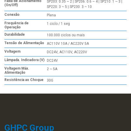
Faixa de Acionamento
SP203: 0.35 ~ 2 | SP206: 0.6 ~ 4 | SP210: 1 ~ 3 |
(On/Off)
SP220: 3 ~ 5 | SP230: 3 ~ 10
Conexão
Plena
Frequência de
1 ciclo / 1 seg
Operação
Durabilidade
100.000 ciclos ou mais
Tensão de Alimentação
AC110V 10A / AC220V 5A
Voltagem
DC24V, AC110V, AC220V
Lâmpada. Indicadora (V)
DC24V
Voltagem Máx.
2 ~ 5A
Alimentação
Resistência ao Choque
30G
GHPC Group