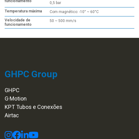
funcionamento
0,5 bar
Temperatura máxima
Com magnético: -10° ~ 60°C
Velocidade de
50 ~ 500 mm/s
funcionamento
GHPC Group
GHPC
G·Motion
KPT Tubos e Conexões
Airtac