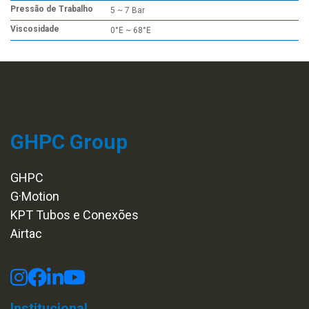
Pressão de Trabalho
5 ~ 7 Bar
Viscosidade
0°E ~ 68°E
GHPC Group
GHPC
G·Motion
KPT Tubos e Conexões
Airtac
Institucional