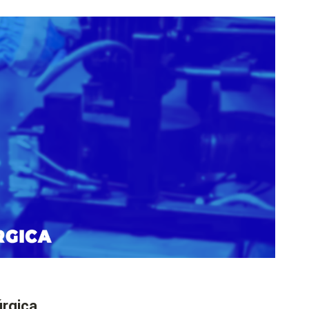
úrgica