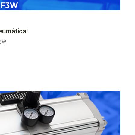
eumática!
F3W