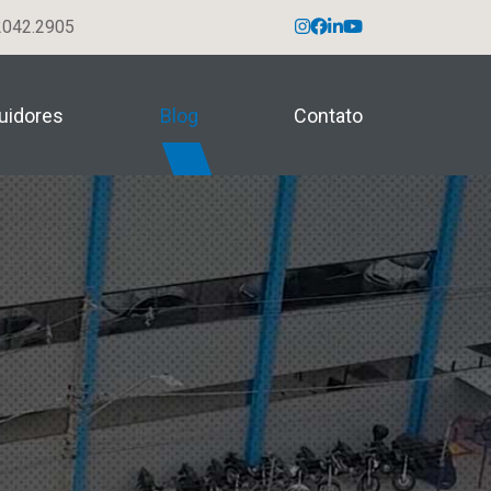
042.2905
buidores
Blog
Contato